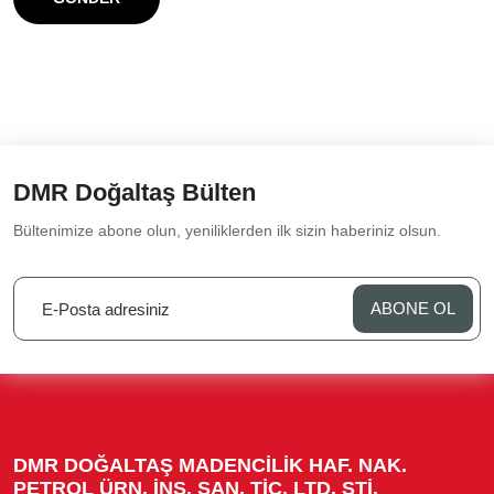
DMR Doğaltaş Bülten
Bültenimize abone olun, yeniliklerden ilk sizin haberiniz olsun.
ABONE OL
DMR DOĞALTAŞ MADENCİLİK HAF. NAK.
PETROL ÜRN. İNŞ. SAN. TİC. LTD. ŞTİ.